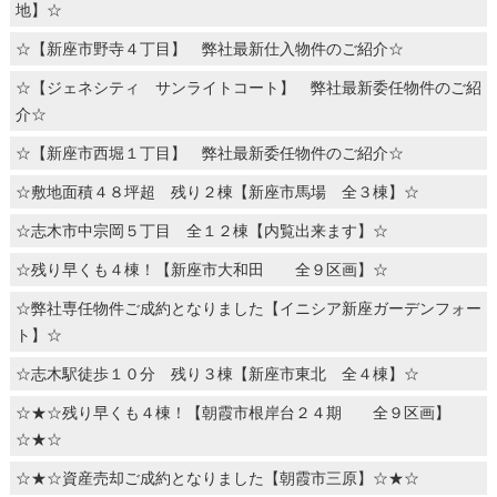
地】☆
☆【新座市野寺４丁目】 弊社最新仕入物件のご紹介☆
☆【ジェネシティ サンライトコート】 弊社最新委任物件のご紹
介☆
☆【新座市西堀１丁目】 弊社最新委任物件のご紹介☆
☆敷地面積４８坪超 残り２棟【新座市馬場 全３棟】☆
☆志木市中宗岡５丁目 全１２棟【内覧出来ます】☆
☆残り早くも４棟！【新座市大和田 全９区画】☆
☆弊社専任物件ご成約となりました【イニシア新座ガーデンフォー
ト】☆
☆志木駅徒歩１０分 残り３棟【新座市東北 全４棟】☆
☆★☆残り早くも４棟！【朝霞市根岸台２４期 全９区画】
☆★☆
☆★☆資産売却ご成約となりました【朝霞市三原】☆★☆