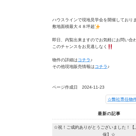
ハウスラインで現地見学会を開催しており
敷地面積最大４８坪超
即日、内覧出来ますのでお気軽にお問い合
このチャンスをお見逃しなく
物件の詳細は
コチラ
♪
その他現地販売情報は
コチラ
♪
ページ作成日 2024-11-23
最新の記事
☆祝！ご成約ありがとうございました！【
保】☆