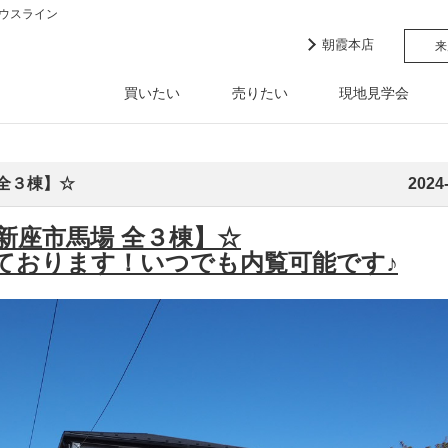
ウスライン
朝霞本店
来
買いたい
売りたい
現地見学会
全３棟】☆
2024
新座市馬場 全３棟】☆
ております！いつでも内覧可能です♪