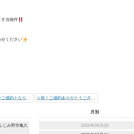
ます当物件
わせください
☆弊社専任物件ご成約となりました【新座市西堀 中古戸建】☆
☆祝！ご成約ありがとうございました！【戸田市美女木北１丁目 中古戸建】☆
月別
ふじみ野市亀久
2026年08月(0)