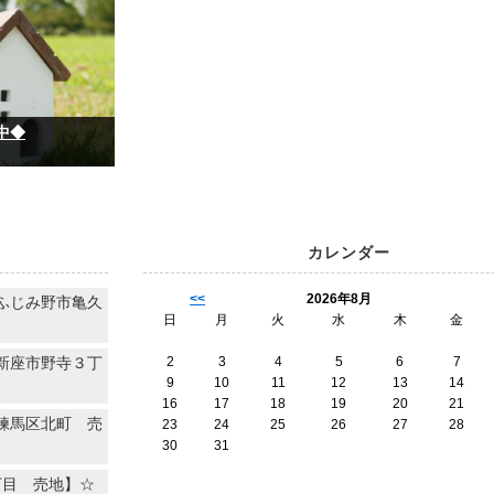
中◆
カレンダー
<<
2026年8月
ふじみ野市亀久
日
月
火
水
木
金
新座市野寺３丁
2
3
4
5
6
7
9
10
11
12
13
14
16
17
18
19
20
21
練馬区北町 売
23
24
25
26
27
28
30
31
丁目 売地】☆