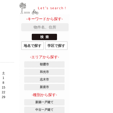
-キーワードから探す-
地名で探す
学区で探す
-エリアから探す-
朝霞市
和光市
土
1
志木市
8
新座市
15
22
-種別から探す-
29
新築一戸建て
中古一戸建て