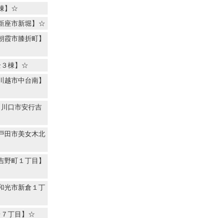
棟】☆
新座市新堀】☆
朝霞市膝折町】
全３棟】☆
川越市中台南】
【川口市安行吉
戸田市美女木北
吉野町１丁目】
和光市新倉１丁
台７丁目】☆