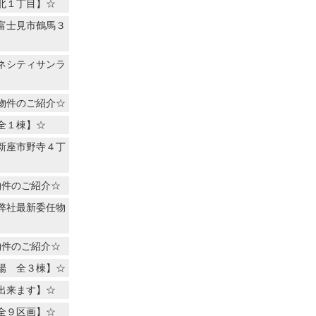
北１丁目】☆
富士見市鶴馬３
ネシティサンラ
物件のご紹介☆
全１棟】☆
新座市野寺４丁
物件のご紹介☆
弊社最新委任物
物件のご紹介☆
場 全３棟】☆
出来ます】☆
全９区画】☆