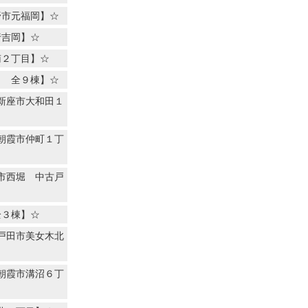
野市元福岡】☆
行吉岡】☆
南２丁目】☆
目 全９棟】☆
新座市大和田１
朝霞市仲町１丁
市西堀 中古戸
全３棟】☆
戸田市美女木北
朝霞市溝沼６丁