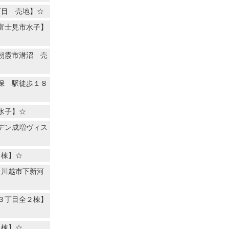
丁目 売地】☆
富士見市水子】
朝霞市溝沼 売
保 駅徒歩１８
水子】☆
デン成増ヴィス
４棟】☆
【川越市下新河
３丁目全２棟】
４棟】☆