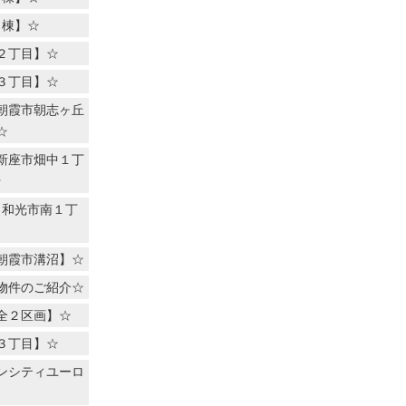
７棟】☆
２丁目】☆
３丁目】☆
朝霞市朝志ヶ丘
☆
新座市畑中１丁
☆
【和光市南１丁
朝霞市溝沼】☆
物件のご紹介☆
全２区画】☆
３丁目】☆
ンシティユーロ