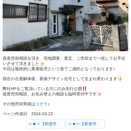
資産売却相談を頂き、現地調査、査定、ご売却まで一括してお手伝
いさせて頂きました
今回は最終的に業者販売という形でご成約となっております♪
現在の古屋解体後、新築デザイン住宅として生まれ変わります
弊社HPをご覧頂いている方にのみ先行公開
資産売却相談、お住み替えの相談も臨時受付中です
その他売却実績は
コチラ
♪
ページ作成日 2024-03-22
☆★☆【朝霞市宮戸２丁目】 弊社最新仕入物件のご紹介☆★☆
☆★☆【新座市西堀１丁目】 弊社最新仕入物件のご紹介☆★☆