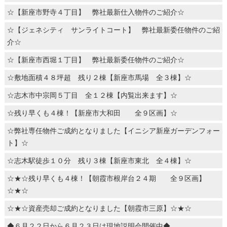
☆【新座市野寺４丁目】 弊社最新仕入物件のご紹介☆
☆【ジェネシティ サンライトコート】 弊社最新委任物件のご紹
介☆
☆【新座市西堀１丁目】 弊社最新委任物件のご紹介☆
☆敷地面積４８坪超 残り２棟【新座市馬場 全３棟】☆
☆志木市中宗岡５丁目 全１２棟【内覧出来ます】☆
☆残り早くも４棟！【新座市大和田 全９区画】☆
☆弊社専任物件ご成約となりました【イニシア新座ガーデンフォー
ト】☆
☆志木駅徒歩１０分 残り３棟【新座市東北 全４棟】☆
☆★☆残り早くも４棟！【朝霞市根岸台２４期 全９区画】
☆★☆
☆★☆資産売却ご成約となりました【朝霞市三原】☆★☆
◆６月２２日から６月２３日は現地説明会開催中◆