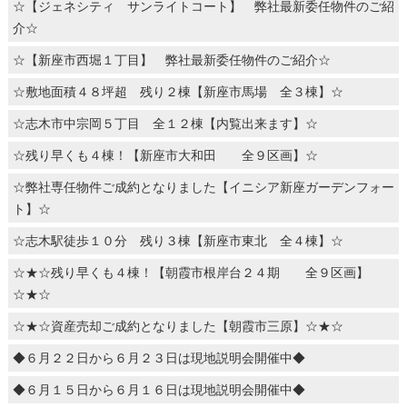
☆【ジェネシティ サンライトコート】 弊社最新委任物件のご紹
介☆
☆【新座市西堀１丁目】 弊社最新委任物件のご紹介☆
☆敷地面積４８坪超 残り２棟【新座市馬場 全３棟】☆
☆志木市中宗岡５丁目 全１２棟【内覧出来ます】☆
☆残り早くも４棟！【新座市大和田 全９区画】☆
☆弊社専任物件ご成約となりました【イニシア新座ガーデンフォー
ト】☆
☆志木駅徒歩１０分 残り３棟【新座市東北 全４棟】☆
☆★☆残り早くも４棟！【朝霞市根岸台２４期 全９区画】
☆★☆
☆★☆資産売却ご成約となりました【朝霞市三原】☆★☆
◆６月２２日から６月２３日は現地説明会開催中◆
◆６月１５日から６月１６日は現地説明会開催中◆