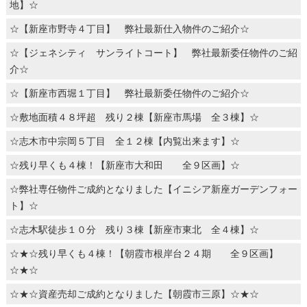
地】☆
☆【新座市野寺４丁目】 弊社最新仕入物件のご紹介☆
☆【ジェネシティ サンライトコート】 弊社最新委任物件のご紹
介☆
☆【新座市西堀１丁目】 弊社最新委任物件のご紹介☆
☆敷地面積４８坪超 残り２棟【新座市馬場 全３棟】☆
☆志木市中宗岡５丁目 全１２棟【内覧出来ます】☆
☆残り早くも４棟！【新座市大和田 全９区画】☆
☆弊社専任物件ご成約となりました【イニシア新座ガーデンフォー
ト】☆
☆志木駅徒歩１０分 残り３棟【新座市東北 全４棟】☆
☆★☆残り早くも４棟！【朝霞市根岸台２４期 全９区画】
☆★☆
☆★☆資産売却ご成約となりました【朝霞市三原】☆★☆