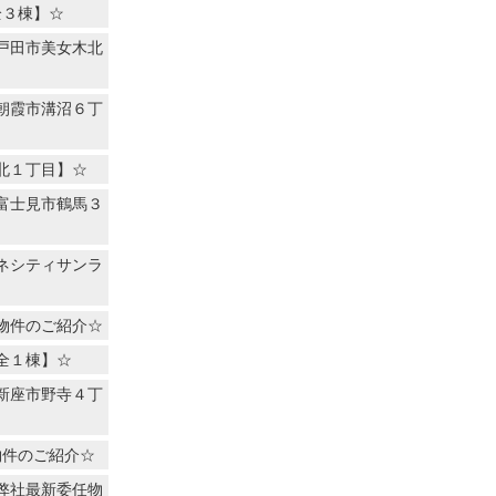
全３棟】☆
戸田市美女木北
朝霞市溝沼６丁
北１丁目】☆
富士見市鶴馬３
ネシティサンラ
物件のご紹介☆
全１棟】☆
新座市野寺４丁
物件のご紹介☆
弊社最新委任物