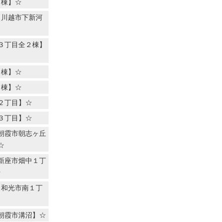
４棟】☆
【川越市下新河
３丁目全２棟】
４棟】☆
７棟】☆
２丁目】☆
３丁目】☆
朝霞市朝志ヶ丘
☆
新座市畑中１丁
☆
【和光市南１丁
朝霞市溝沼】☆