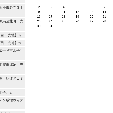
新座市野寺３丁
2
3
4
5
6
7
9
10
11
12
13
14
16
17
18
19
20
21
練馬区北町 売
23
24
25
26
27
28
30
31
丁目 売地】☆
丁目 売地】☆
富士見市水子】
朝霞市溝沼 売
保 駅徒歩１８
水子】☆
デン成増ヴィス