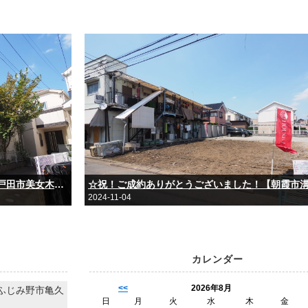
☆祝！ご成約ありがとうございました！【戸田市美女木北１丁目 中古戸建】☆
2024-11-04
カレンダー
<<
2026年8月
ふじみ野市亀久
日
月
火
水
木
金