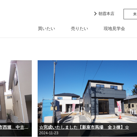
朝霞本店
来
買いたい
売りたい
現地見学会
☆弊社専任物件ご成約となりました【新座市西堀 中古戸建】☆
☆完成いたしました【新座市馬場 全３棟】☆
2024-11-23