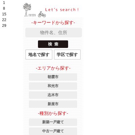
1
8
15
22
-キーワードから探す-
29
地名で探す
学区で探す
-エリアから探す-
朝霞市
和光市
志木市
新座市
-種別から探す-
新築一戸建て
中古一戸建て