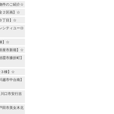
物件のご紹介☆
全２区画】☆
３丁目】☆
ンシティユーロ
棟】☆
新座市新堀】☆
朝霞市膝折町】
全３棟】☆
川越市中台南】
【川口市安行吉
戸田市美女木北