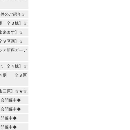
物件のご紹介☆
場 全３棟】☆
出来ます】☆
全９区画】☆
シア新座ガーデ
北 全４棟】☆
２４期 全９区
市三原】☆★☆
明会開催中◆
明会開催中◆
会開催中◆
会開催中◆