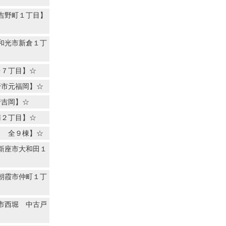
吉野町１丁目】
和光市新倉１丁
台７丁目】☆
野市元福岡】☆
行吉岡】☆
南２丁目】☆
目 全９棟】☆
新座市大和田１
朝霞市仲町１丁
市西堀 中古戸