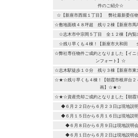
件のご紹介☆
☆【新座市西堀１丁目】 弊社最新委任
☆敷地面積４８坪超 残り２棟【新座市馬
☆志木市中宗岡５丁目 全１２棟【内覧
☆残り早くも４棟！【新座市大和田 
☆弊社専任物件ご成約となりました【イニ
ンフォート】☆
☆志木駅徒歩１０分 残り３棟【新座市東
☆★☆残り早くも４棟！【朝霞市根岸台
画】☆★☆
☆★☆資産売却ご成約となりました【朝霞
◆６月２２日から６月２３日は現地説
◆６月１５日から６月１６日は現地説
◆６月８日から６月９日は現地説明
◆６月１日から６月２日は現地説明