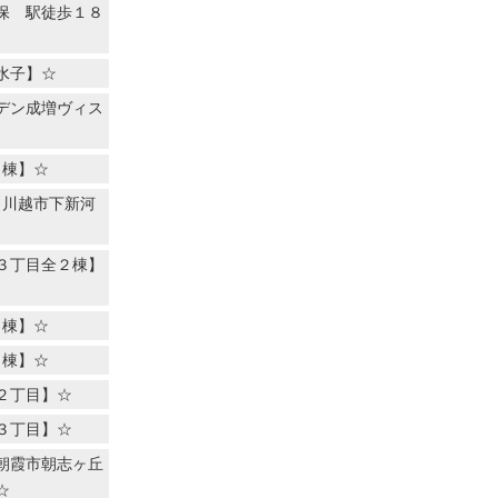
保 駅徒歩１８
水子】☆
デン成増ヴィス
４棟】☆
【川越市下新河
３丁目全２棟】
４棟】☆
７棟】☆
２丁目】☆
３丁目】☆
朝霞市朝志ヶ丘
☆