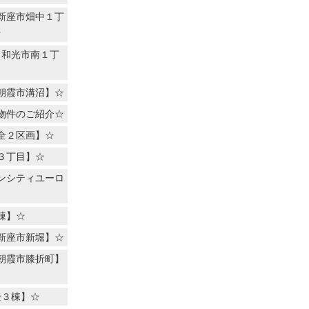
新座市畑中１丁
☆
【和光市南１丁
朝霞市溝沼】☆
物件のご紹介☆
全２区画】☆
３丁目】☆
ンシティユーロ
棟】☆
新座市新堀】☆
朝霞市膝折町】
全３棟】☆