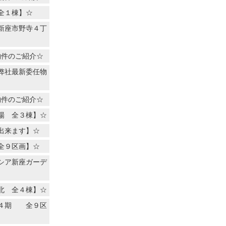
全１棟】☆
新座市野寺４丁
物件のご紹介☆
弊社最新委任物
物件のご紹介☆
場 全３棟】☆
出来ます】☆
全９区画】☆
シア新座ガーデ
北 全４棟】☆
２４期 全９区