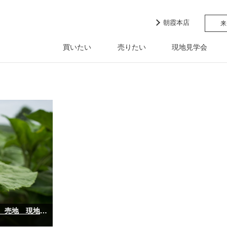
朝霞本店
来
買いたい
売りたい
現地見学会
【和光市駅徒歩９分】和光市下新倉２丁目 売地 現地説明会開催！