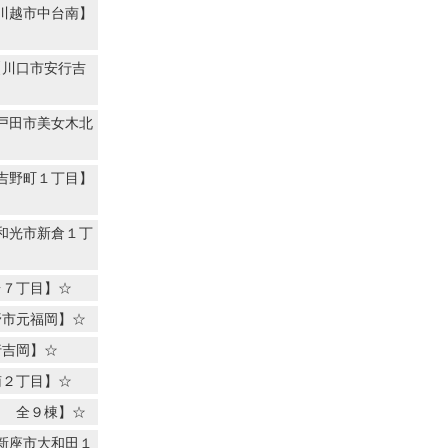
川越市中台南】
【川口市安行吉
戸田市美女木北
吉野町１丁目】
和光市新倉１丁
台７丁目】☆
野市元福岡】☆
行吉岡】☆
南２丁目】☆
目 全９棟】☆
新座市大和田１