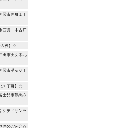
朝霞市仲町１丁
市西堀 中古戸
全３棟】☆
戸田市美女木北
朝霞市溝沼６丁
北１丁目】☆
富士見市鶴馬３
ネシティサンラ
物件のご紹介☆