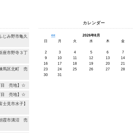
カレンダー
<<
2026年8月
ふじみ野市亀久
日
月
火
水
木
金
新座市野寺３丁
2
3
4
5
6
7
9
10
11
12
13
14
16
17
18
19
20
21
練馬区北町 売
23
24
25
26
27
28
30
31
丁目 売地】☆
丁目 売地】☆
富士見市水子】
朝霞市溝沼 売