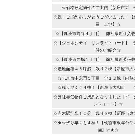
☆価格改定物件のご案内【新座市栄 
☆祝！ご成約ありがとうございました！【
目 土地】☆
☆【新座市野寺４丁目】 弊社最新仕入
☆【ジェネシティ サンライトコート】 
件のご紹介☆
☆【新座市西堀１丁目】 弊社最新委任
☆敷地面積４８坪超 残り２棟【新座市馬
☆志木市中宗岡５丁目 全１２棟【内覧
☆残り早くも４棟！【新座市大和田 
☆弊社専任物件ご成約となりました【イニ
ンフォート】☆
☆志木駅徒歩１０分 残り３棟【新座市東
☆★☆残り早くも４棟！【朝霞市根岸台
画】☆★☆