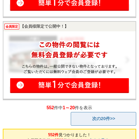
【会員様限定で公開中！】
会員限定
552
1～20
件中
件を表示
次の20件>>
552件
見つかりました！