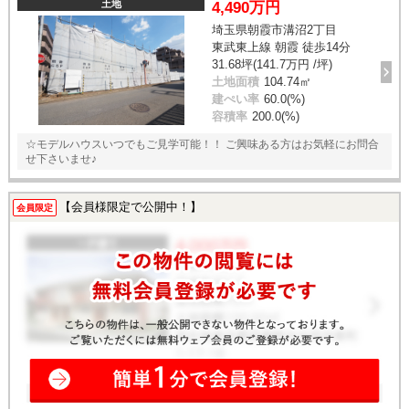
土地
4,490万円
埼玉県朝霞市溝沼2丁目
東武東上線 朝霞 徒歩14分
31.68坪(141.7万円 /坪)
土地面積
104.74㎡
建ぺい率
60.0(%)
容積率
200.0(%)
☆モデルハウスいつでもご見学可能！！ ご興味ある方はお気軽にお問合
せ下さいませ♪
【会員様限定で公開中！】
会員限定