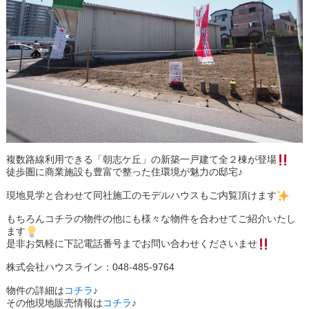
複数路線利用できる「朝志ケ丘」の新築一戸建て全２棟が登場
徒歩圏に商業施設も豊富で整った住環境が魅力の邸宅♪
現地見学と合わせて同社施工のモデルハウスもご内覧頂けます
もちろんコチラの物件の他にも様々な物件を合わせてご紹介いたし
ます
是非お気軽に下記電話番号までお問い合わせくださいませ
株式会社ハウスライン：048-485-9764
物件の詳細は
コチラ
♪
その他現地販売情報は
コチラ
♪