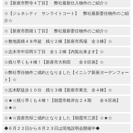
☆【新座市野寺４丁目】 弊社最新仕入物件のご紹介☆
☆【ジェネシティ サンライトコート】 弊社最新委任物件のご紹
介☆
☆【新座市西堀１丁目】 弊社最新委任物件のご紹介☆
☆敷地面積４８坪超 残り２棟【新座市馬場 全３棟】☆
☆志木市中宗岡５丁目 全１２棟【内覧出来ます】☆
☆残り早くも４棟！【新座市大和田 全９区画】☆
☆弊社専任物件ご成約となりました【イニシア新座ガーデンフォー
ト】☆
☆志木駅徒歩１０分 残り３棟【新座市東北 全４棟】☆
☆★☆残り早くも４棟！【朝霞市根岸台２４期 全９区画】
☆★☆
☆★☆資産売却ご成約となりました【朝霞市三原】☆★☆
◆６月２２日から６月２３日は現地説明会開催中◆