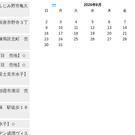
<<
2026年8月
ふじみ野市亀久
日
月
火
水
木
金
新座市野寺３丁
2
3
4
5
6
7
9
10
11
12
13
14
16
17
18
19
20
21
練馬区北町 売
23
24
25
26
27
28
30
31
丁目 売地】☆
丁目 売地】☆
富士見市水子】
朝霞市溝沼 売
保 駅徒歩１８
水子】☆
デン成増ヴィス