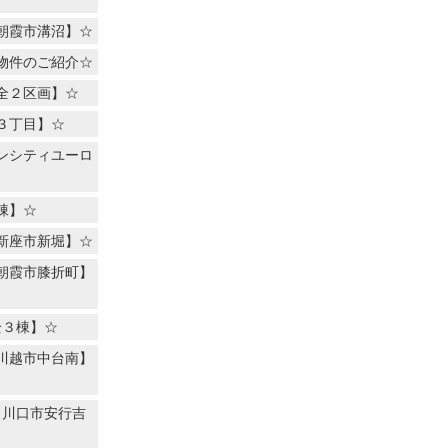
朝霞市溝沼】☆
物件のご紹介☆
全２区画】☆
３丁目】☆
ンシティユーロ
棟】☆
新座市新堀】☆
朝霞市膝折町】
全３棟】☆
川越市中台南】
【川口市安行吉