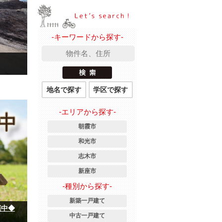
-キーワードから探す-
地名で探す
学区で探す
-エリアから探す-
朝霞市
和光市
志木市
新座市
-種別から探す-
新築一戸建て
催中◆
中古一戸建て