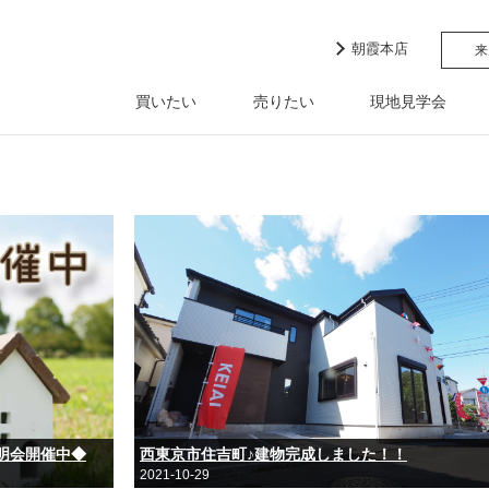
朝霞本店
来
買いたい
売りたい
現地見学会
明会開催中◆
西東京市住吉町♪建物完成しました！！
2021-10-29