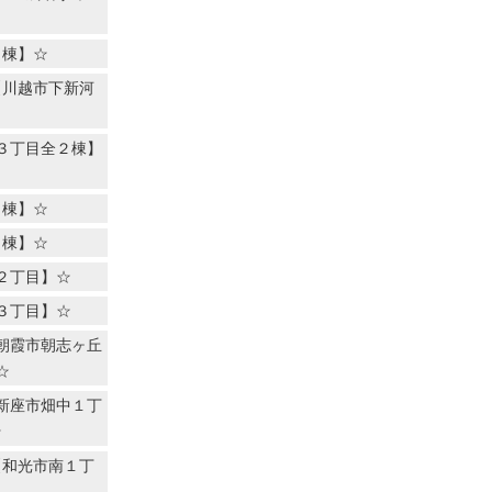
４棟】☆
【川越市下新河
３丁目全２棟】
４棟】☆
７棟】☆
２丁目】☆
３丁目】☆
朝霞市朝志ヶ丘
☆
新座市畑中１丁
☆
【和光市南１丁