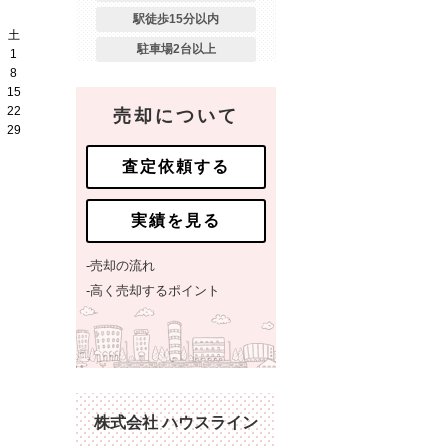
駅徒歩15分以内
土
駐車場2台以上
1
8
15
22
売却について
29
査定依頼する
実績を見る
-売却の流れ
-高く売却するポイント
株式会社 ハウスライン