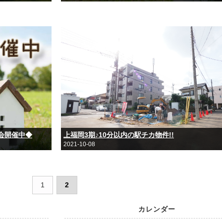
会開催中◆
上福岡3期♪10分以内の駅チカ物件!!
2021-10-08
1
2
カレンダー