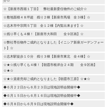
介☆
☆【新座市西堀１丁目】 弊社最新委任物件のご紹介☆
☆敷地面積４８坪超 残り２棟【新座市馬場 全３棟】☆
☆志木市中宗岡５丁目 全１２棟【内覧出来ます】☆
☆残り早くも４棟！【新座市大和田 全９区画】☆
☆弊社専任物件ご成約となりました【イニシア新座ガーデンフォー
ト】☆
☆志木駅徒歩１０分 残り３棟【新座市東北 全４棟】☆
☆★☆残り早くも４棟！【朝霞市根岸台２４期 全９区画】
☆★☆
☆★☆資産売却ご成約となりました【朝霞市三原】☆★☆
◆６月２２日から６月２３日は現地説明会開催中◆
◆６月１５日から６月１６日は現地説明会開催中◆
◆６月８日から６月９日は現地説明会開催中◆