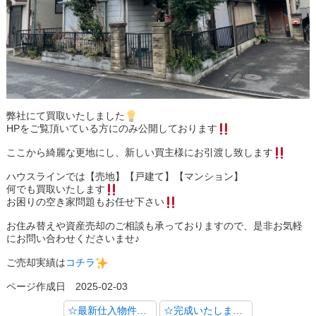
弊社にて買取いたしました
HPをご覧頂いている方にのみ公開しております
ここから綺麗な更地にし、新しい買主様にお引渡し致します
ハウスラインでは【売地】【戸建て】【マンション】
何でも買取いたします
お困りの空き家問題もお任せ下さい
お住み替えや資産売却のご相談も承っておりますので、是非お気軽
にお問い合わせくださいませ♪
ご売却実績は
コチラ
ページ作成日 2025-02-03
☆最新仕入物件のご紹介【川口市安行吉岡】☆
☆完成いたしました【朝霞市根岸台２丁目 全９棟】☆