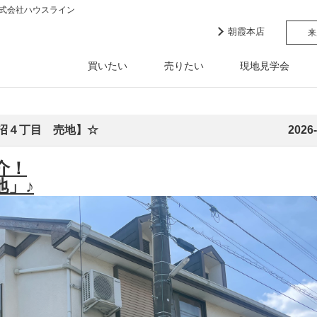
式会社ハウスライン
朝霞本店
来
買いたい
売りたい
現地見学会
沼４丁目 売地】☆
2026-
介！
地」♪