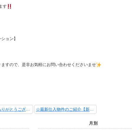
ます
ンション】
りますので、是非お気軽にお問い合わせくださいませ
☆祝！ご成約ありがとうございました！【練馬区北町 売地】☆
☆最新仕入物件のご紹介【新座市野寺３丁目 売地】☆
月別