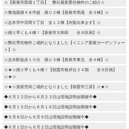
☆【新座市西堀１丁目】 弊社最新委任物件のご紹介☆
☆敷地面積４８坪超 残り２棟【新座市馬場 全３棟】☆
☆志木市中宗岡５丁目 全１２棟【内覧出来ます】☆
☆残り早くも４棟！【新座市大和田 全９区画】☆
☆弊社専任物件ご成約となりました【イニシア新座ガーデンフォー
ト】☆
☆志木駅徒歩１０分 残り３棟【新座市東北 全４棟】☆
☆★☆残り早くも４棟！【朝霞市根岸台２４期 全９区画】
☆★☆
☆★☆資産売却ご成約となりました【朝霞市三原】☆★☆
◆６月２２日から６月２３日は現地説明会開催中◆
◆６月１５日から６月１６日は現地説明会開催中◆
◆６月８日から６月９日は現地説明会開催中◆
◆６月１日から６月２日は現地説明会開催中◆