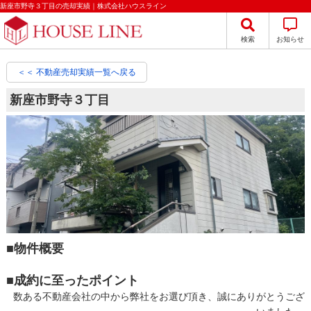
新座市野寺３丁目の売却実績｜株式会社ハウスライン
検索
お知らせ
＜＜ 不動産売却実績一覧へ戻る
新座市野寺３丁目
■物件概要
■成約に至ったポイント
数ある不動産会社の中から弊社をお選び頂き、誠にありがとうござ