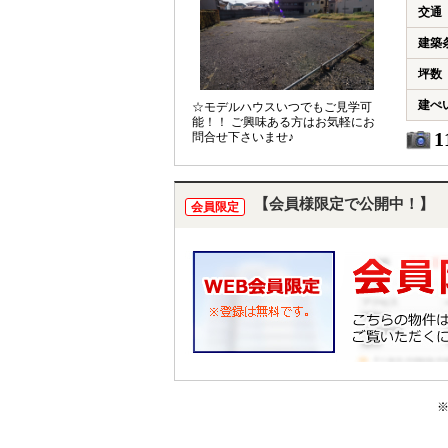
交通
建築
坪数
建ぺ
☆モデルハウスいつでもご見学可
能！！ ご興味ある方はお気軽にお
1
問合せ下さいませ♪
【会員様限定で公開中！】
会員限定