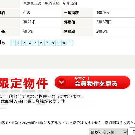
東武東上線 朝霞台駅 徒歩15分
付き
100.08㎡
条件
土地面積
30.27坪
330.3万円
坪単価
60.0%
200.0%
い率
容積率
1
枚
※登録・更新された物件情報はリアルタイム反映ではありません。数時間毎の反映と