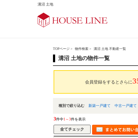
溝沼 土地
TOPページ
>
物件検索
>
溝沼 土地 不動産一覧
溝沼 土地の物件一覧
3
会員登録をするとさらに
種別で絞り込む
新築一戸建て
中古一戸建て
3
件中
1～3
件を表示