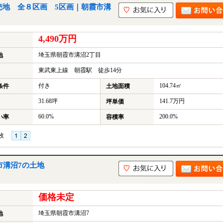
売地 全８区画 5区画｜朝霞市溝
4,490万円
埼玉県朝霞市溝沼2丁目
地
東武東上線 朝霞駅 徒歩14分
付き
104.74㎡
条件
土地面積
31.68坪
141.7万円
坪単価
60.0%
200.0%
い率
容積率
枚
市溝沼7の土地
価格未定
埼玉県朝霞市溝沼7
地