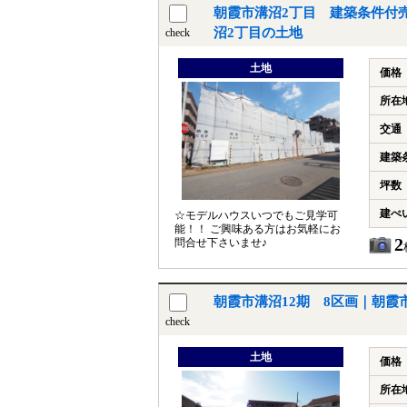
朝霞市溝沼2丁目 建築条件付
沼2丁目の土地
check
土地
価格
所在
交通
建築
坪数
建ぺ
☆モデルハウスいつでもご見学可
能！！ ご興味ある方はお気軽にお
2
問合せ下さいませ♪
朝霞市溝沼12期 8区画｜朝霞
check
土地
価格
所在