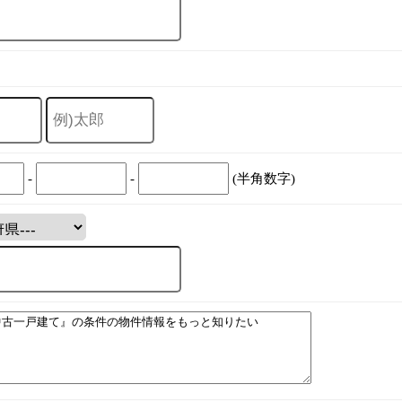
-
-
(半角数字)