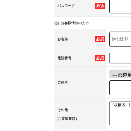
必須
パスワード
お客様情報の入力
必須
お名前
必須
電話番号
ご住所
その他
（ご要望事項）