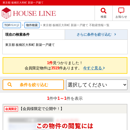
東京都 板橋区大和町 新築一戸建て
検索
お知らせ
TOPページ
>
物件検索
>
東京都 板橋区大和町 新築一戸建て 不動産情報一覧
現在の検索条件
さらに条件を絞り込む
東京都 板橋区大和町 新築一戸建て
1件
見つかりました！
会員限定物件は
3519
件あります。
今すぐ見る
条件を絞り込む
1
1～1
件中
件を表示
【会員様限定で公開中！】
会員限定