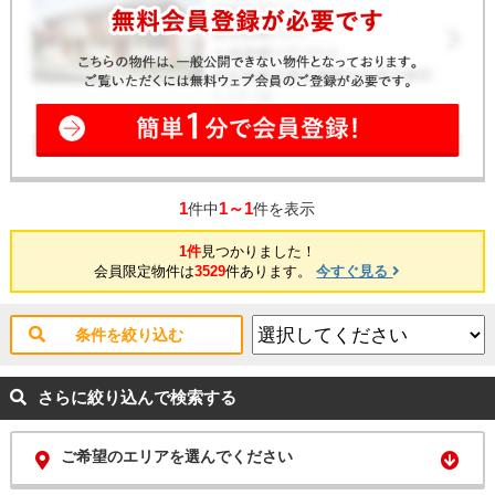
1
1～1
件中
件を表示
1件
見つかりました！
会員限定物件は
3529
件あります。
今すぐ見る
条件を絞り込む
さらに絞り込んで検索する
ご希望のエリアを選んでください