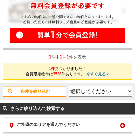
1
1～1
件中
件を表示
1件
見つかりました！
会員限定物件は
3528
件あります。
今すぐ見る
条件を絞り込む
さらに絞り込んで検索する
ご希望のエリアを選んでください