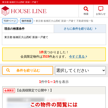
東京都 板橋区大山西町 新築一戸建て
検索
お知らせ
TOPページ
>
物件検索
>
東京都 板橋区大山西町 新築一戸建て 不動産情報一覧
現在の検索条件
さらに条件を絞り込む
東京都 板橋区大山西町 新築一戸建て
1件
見つかりました！
会員限定物件は
3519
件あります。
今すぐ見る
条件を絞り込む
1
1～1
件中
件を表示
【会員様限定で公開中！】
会員限定