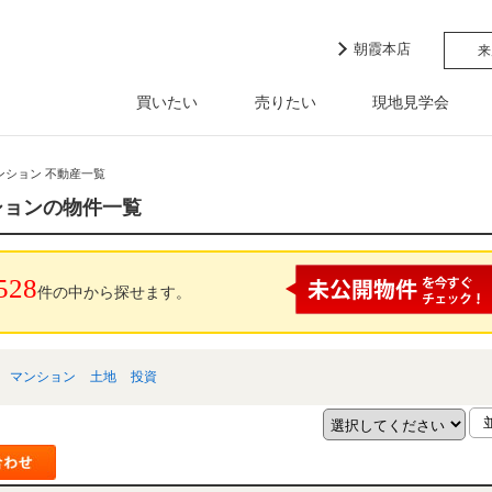
朝霞本店
来
買いたい
売りたい
現地見学会
ンション 不動産一覧
ションの物件一覧
528
件の中から探せます。
マンション
土地
投資