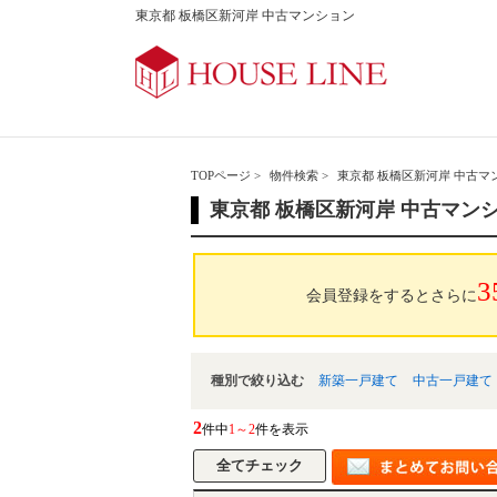
東京都 板橋区新河岸 中古マンション
TOPページ
>
物件検索
>
東京都 板橋区新河岸 中古マ
東京都 板橋区新河岸 中古マン
3
会員登録をするとさらに
種別で絞り込む
新築一戸建て
中古一戸建て
2
件中
1～2
件を表示