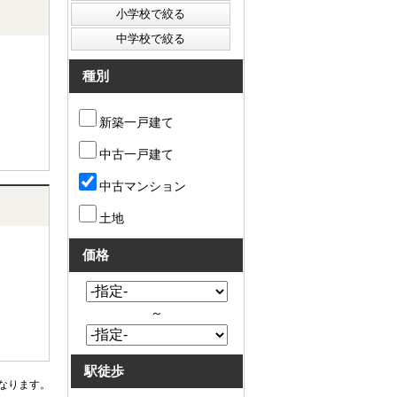
種別
新築一戸建て
中古一戸建て
中古マンション
土地
価格
～
駅徒歩
なります。