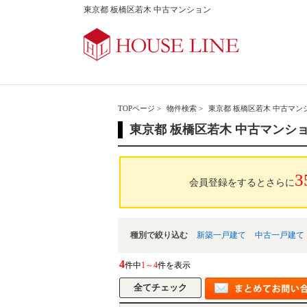
東京都 板橋区若木 中古マンション
TOPページ
>
物件検索
>
東京都 板橋区若木 中古マン
東京都 板橋区若木 中古マンシ
3
会員登録をするとさらに
種別で絞り込む
新築一戸建て
中古一戸建て
4
件中
1～4
件を表示