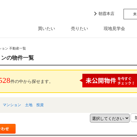
朝霞本店
来
買いたい
売りたい
現地見学会
ション 不動産一覧
ョンの物件一覧
528
件の中から探せます。
マンション
土地
投資