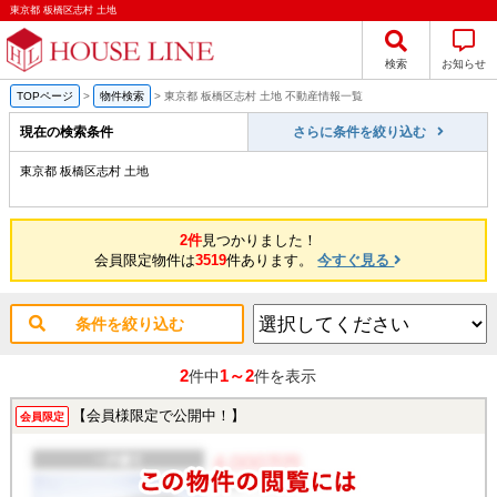
東京都 板橋区志村 土地
検索
お知らせ
TOPページ
>
物件検索
>
東京都 板橋区志村 土地 不動産情報一覧
現在の検索条件
さらに条件を絞り込む
東京都 板橋区志村 土地
2件
見つかりました！
会員限定物件は
3519
件あります。
今すぐ見る
条件を絞り込む
2
1～2
件中
件を表示
【会員様限定で公開中！】
会員限定