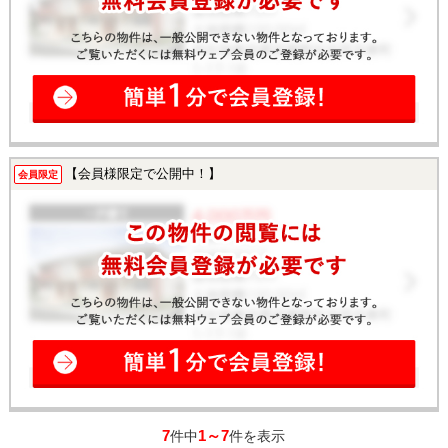
【会員様限定で公開中！】
会員限定
7
1～7
件中
件を表示