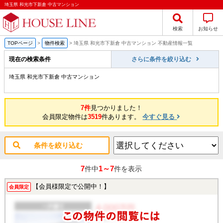
埼玉県 和光市下新倉 中古マンション
検索
お知らせ
TOPページ
>
物件検索
>
埼玉県 和光市下新倉 中古マンション 不動産情報一覧
現在の検索条件
さらに条件を絞り込む
埼玉県 和光市下新倉 中古マンション
7件
見つかりました！
会員限定物件は
3519
件あります。
今すぐ見る
条件を絞り込む
7
1～7
件中
件を表示
【会員様限定で公開中！】
会員限定