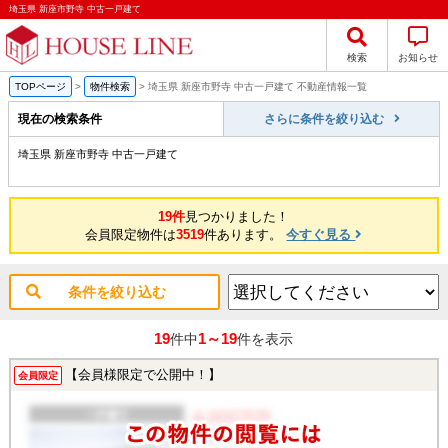
埼玉県 新座市野寺 中古一戸建て
検索
お知らせ
TOPページ
>
物件検索
>
埼玉県 新座市野寺 中古一戸建て 不動産情報一覧
現在の検索条件
さらに条件を絞り込む
埼玉県 新座市野寺 中古一戸建て
19件
見つかりました！
会員限定物件は
3519
件あります。
今すぐ見る
条件を絞り込む
19
1～19
件中
件を表示
【会員様限定で公開中！】
会員限定