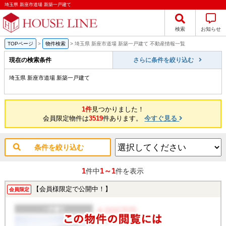
埼玉県 新座市道場 新築一戸建て
検索
お知らせ
TOPページ
>
物件検索
>
埼玉県 新座市道場 新築一戸建て 不動産情報一覧
現在の検索条件
さらに条件を絞り込む
埼玉県 新座市道場 新築一戸建て
1件
見つかりました！
会員限定物件は
3519
件あります。
今すぐ見る
条件を絞り込む
1
1～1
件中
件を表示
【会員様限定で公開中！】
会員限定