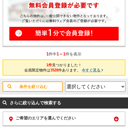
1
1～1
件中
件を表示
1件
見つかりました！
会員限定物件は
3528
件あります。
今すぐ見る
条件を絞り込む
さらに絞り込んで検索する
ご希望のエリアを選んでください