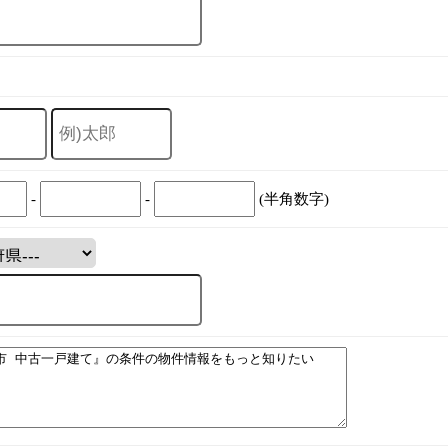
-
-
(半角数字)