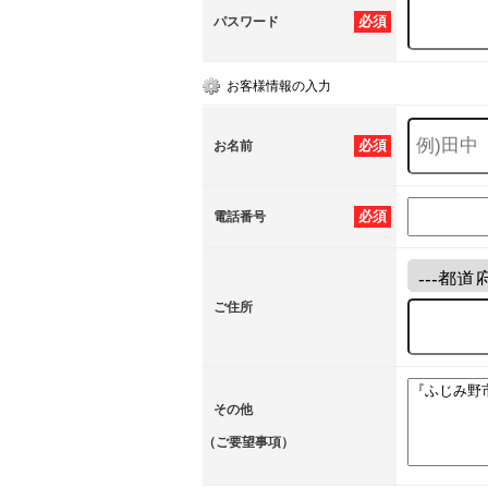
必須
パスワード
お客様情報の入力
必須
お名前
必須
電話番号
ご住所
その他
（ご要望事項）