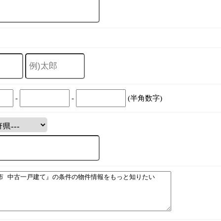
-
-
(半角数字)