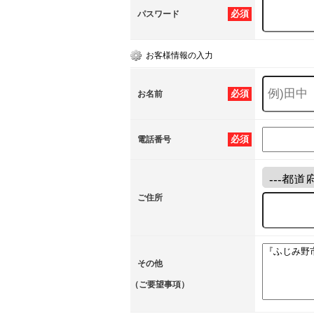
必須
パスワード
お客様情報の入力
必須
お名前
必須
電話番号
ご住所
その他
（ご要望事項）