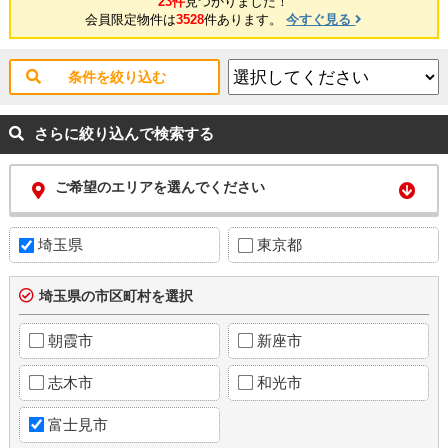
23件
見つかりました！
会員限定物件は
3528
件あります。
今すぐ見る
条件を絞り込む
さらに絞り込んで検索する
ご希望のエリアを選んでください
埼玉県
東京都
埼玉県の市区町村を選択
朝霞市
新座市
志木市
和光市
富士見市