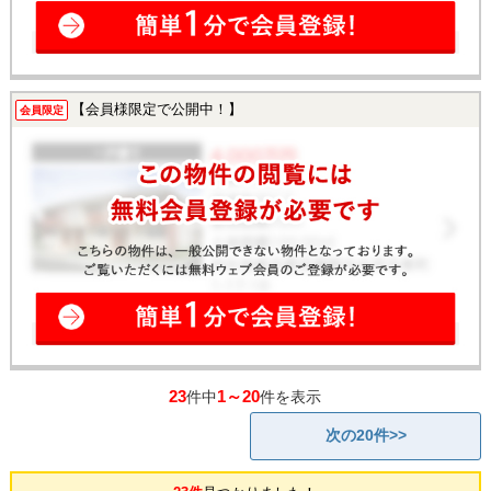
【会員様限定で公開中！】
会員限定
23
1～20
件中
件を表示
次の20件>>