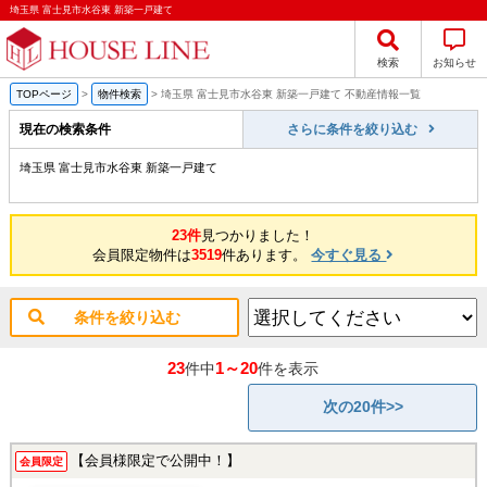
埼玉県 富士見市水谷東 新築一戸建て
検索
お知らせ
TOPページ
>
物件検索
>
埼玉県 富士見市水谷東 新築一戸建て 不動産情報一覧
現在の検索条件
さらに条件を絞り込む
埼玉県 富士見市水谷東 新築一戸建て
23件
見つかりました！
会員限定物件は
3519
件あります。
今すぐ見る
条件を絞り込む
23
1～20
件中
件を表示
次の20件>>
【会員様限定で公開中！】
会員限定