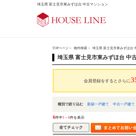
埼玉県 富士見市東みずほ台 中古マンション
TOPページ
>
物件検索
>
埼玉県 富士見市東みずほ台 
埼玉県 富士見市東みずほ台 中
3
会員登録をするとさらに
種別で絞り込む
新築一戸建て
中古一戸建て
6
件中
1～6
件を表示