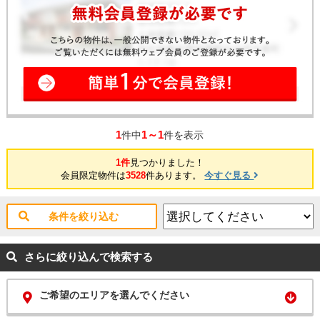
1
1～1
件中
件を表示
1件
見つかりました！
会員限定物件は
3528
件あります。
今すぐ見る
条件を絞り込む
さらに絞り込んで検索する
ご希望のエリアを選んでください