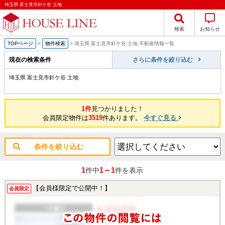
埼玉県 富士見市針ケ谷 土地
検索
お知らせ
TOPページ
>
物件検索
>
埼玉県 富士見市針ケ谷 土地 不動産情報一覧
現在の検索条件
さらに条件を絞り込む
埼玉県 富士見市針ケ谷 土地
1件
見つかりました！
会員限定物件は
3519
件あります。
今すぐ見る
条件を絞り込む
1
1～1
件中
件を表示
【会員様限定で公開中！】
会員限定