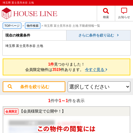
埼玉県 富士見市水谷 土地
検索
お知らせ
TOPページ
>
物件検索
>
埼玉県 富士見市水谷 土地 不動産情報一覧
現在の検索条件
さらに条件を絞り込む
埼玉県 富士見市水谷 土地
1件
見つかりました！
会員限定物件は
3519
件あります。
今すぐ見る
条件を絞り込む
1
1～1
件中
件を表示
【会員様限定で公開中！】
会員限定