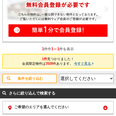
1
1～1
件中
件を表示
1件
見つかりました！
会員限定物件は
3528
件あります。
今すぐ見る
条件を絞り込む
さらに絞り込んで検索する
ご希望のエリアを選んでください