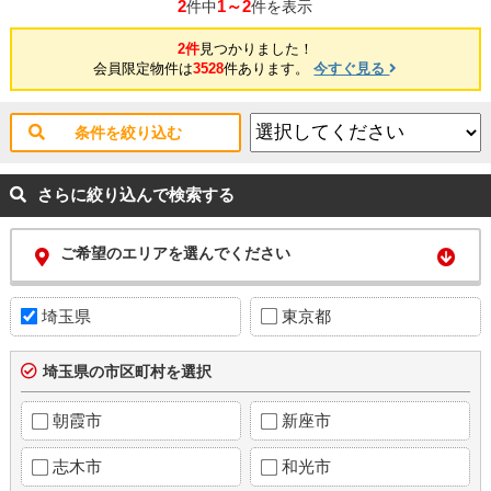
2
1～2
件中
件を表示
2件
見つかりました！
会員限定物件は
3528
件あります。
今すぐ見る
条件を絞り込む
さらに絞り込んで検索する
ご希望のエリアを選んでください
埼玉県
東京都
埼玉県の市区町村を選択
朝霞市
新座市
志木市
和光市