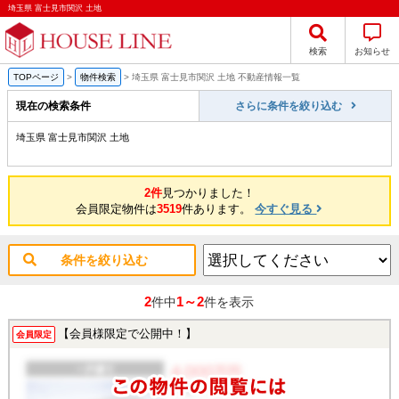
埼玉県 富士見市関沢 土地
検索
お知らせ
TOPページ
>
物件検索
>
埼玉県 富士見市関沢 土地 不動産情報一覧
現在の検索条件
さらに条件を絞り込む
埼玉県 富士見市関沢 土地
2件
見つかりました！
会員限定物件は
3519
件あります。
今すぐ見る
条件を絞り込む
2
1～2
件中
件を表示
【会員様限定で公開中！】
会員限定