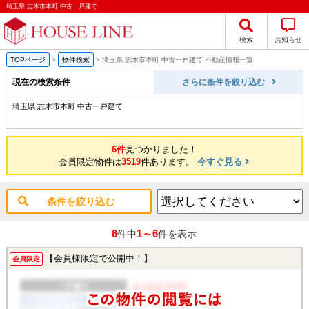
埼玉県 志木市本町 中古一戸建て
検索
お知らせ
TOPページ
>
物件検索
>
埼玉県 志木市本町 中古一戸建て 不動産情報一覧
現在の検索条件
さらに条件を絞り込む
埼玉県 志木市本町 中古一戸建て
6件
見つかりました！
会員限定物件は
3519
件あります。
今すぐ見る
条件を絞り込む
6
1～6
件中
件を表示
【会員様限定で公開中！】
会員限定