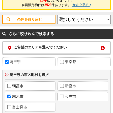
26件
見つかりました！
会員限定物件は
3529
件あります。
今すぐ見る
条件を絞り込む
さらに絞り込んで検索する
ご希望のエリアを選んでください
埼玉県
東京都
埼玉県の市区町村を選択
朝霞市
新座市
志木市
和光市
富士見市