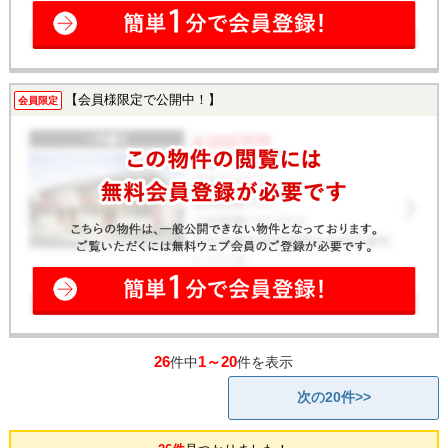
【会員様限定で公開中！】
会員限定
26
1～20
件中
件を表示
次の20件>>