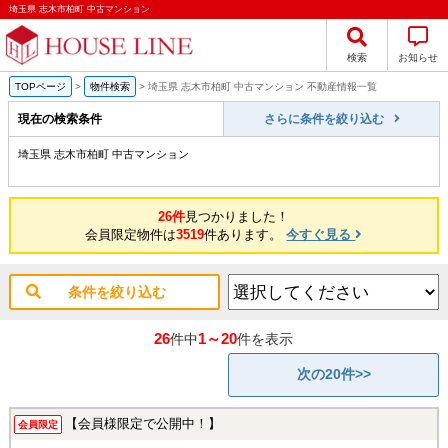
埼玉県 志木市柏町 中古マンション
検索
お知らせ
TOPページ
>
物件検索
>
埼玉県 志木市柏町 中古マンション 不動産情報一覧
現在の検索条件
さらに条件を絞り込む
埼玉県 志木市柏町 中古マンション
26件
見つかりました！
会員限定物件は
3519
件あります。
今すぐ見る
条件を絞り込む
26
1～20
件中
件を表示
次の20件>>
【会員様限定で公開中！】
会員限定