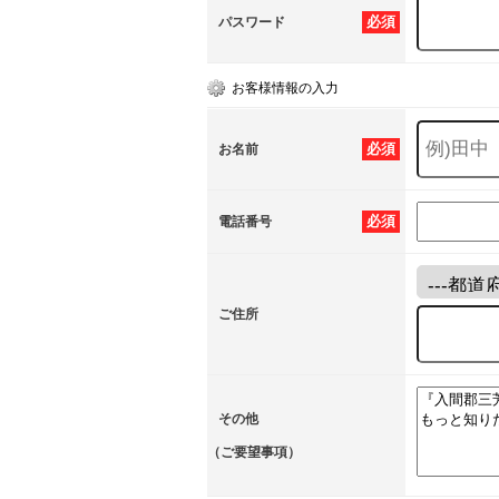
必須
パスワード
お客様情報の入力
必須
お名前
必須
電話番号
ご住所
その他
（ご要望事項）