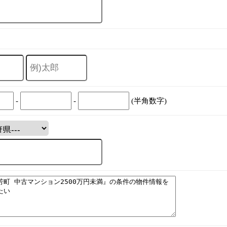
-
-
(半角数字)