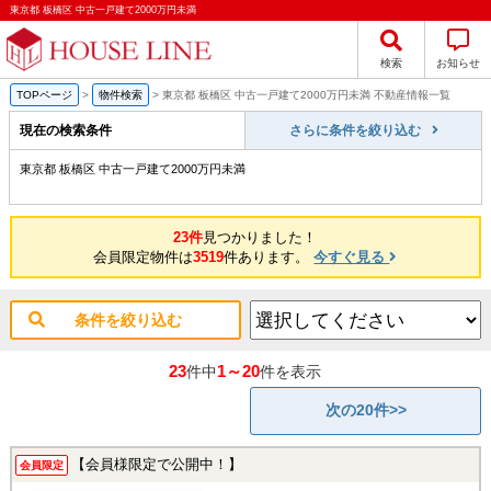
東京都 板橋区 中古一戸建て2000万円未満
検索
お知らせ
TOPページ
>
物件検索
>
東京都 板橋区 中古一戸建て2000万円未満 不動産情報一覧
現在の検索条件
さらに条件を絞り込む
東京都 板橋区 中古一戸建て2000万円未満
23件
見つかりました！
会員限定物件は
3519
件あります。
今すぐ見る
条件を絞り込む
23
1～20
件中
件を表示
次の20件>>
【会員様限定で公開中！】
会員限定