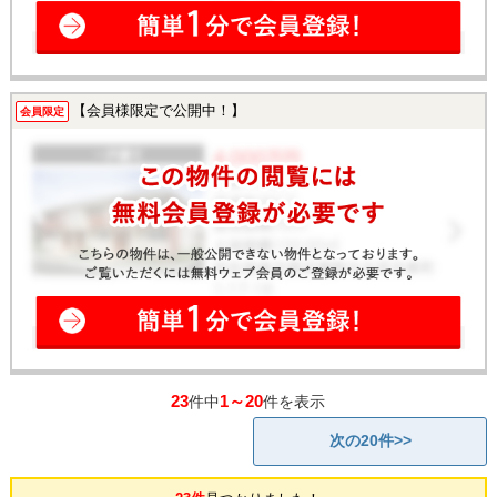
【会員様限定で公開中！】
会員限定
23
1～20
件中
件を表示
次の20件>>