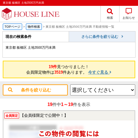
東京都 板橋区 土地3500万円未満
検索
お知らせ
TOPページ
>
物件検索
>
東京都 板橋区 土地3500万円未満 不動産情報一覧
現在の検索条件
さらに条件を絞り込む
東京都 板橋区 土地3500万円未満
19件
見つかりました！
会員限定物件は
3519
件あります。
今すぐ見る
条件を絞り込む
19
1～19
件中
件を表示
【会員様限定で公開中！】
会員限定