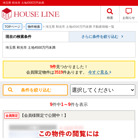
埼玉県 和光市 土地4500万円未満
検索
お知らせ
TOPページ
>
物件検索
>
埼玉県 和光市 土地4500万円未満 不動産情報一覧
現在の検索条件
さらに条件を絞り込む
埼玉県 和光市 土地4500万円未満
9件
見つかりました！
会員限定物件は
3519
件あります。
今すぐ見る
条件を絞り込む
9
1～9
件中
件を表示
【会員様限定で公開中！】
会員限定