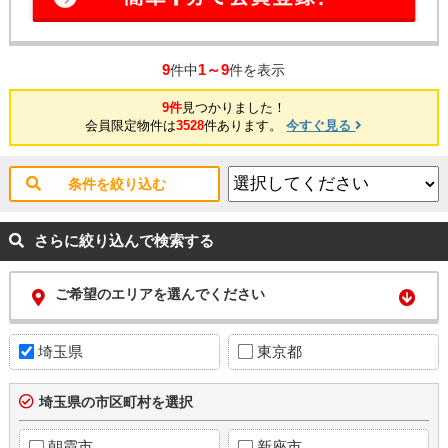
9
1～9
件中
件を表示
9件
見つかりました！
会員限定物件は
3528
件あります。
今すぐ見る
条件を絞り込む
さらに絞り込んで検索する
ご希望のエリアを選んでください
埼玉県
東京都
埼玉県の市区町村を選択
朝霞市
新座市