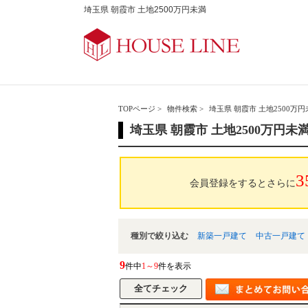
埼玉県 朝霞市 土地2500万円未満
TOPページ
>
物件検索
>
埼玉県 朝霞市 土地2500万
埼玉県 朝霞市 土地2500万円
3
会員登録をするとさらに
種別で絞り込む
新築一戸建て
中古一戸建て
9
件中
1～9
件を表示