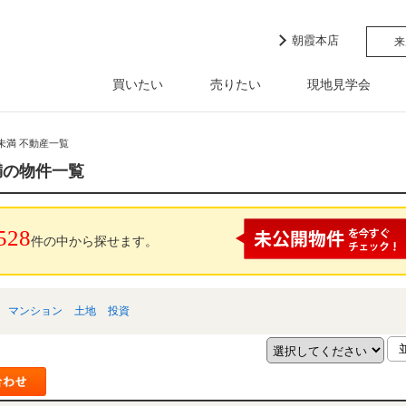
朝霞本店
来
買いたい
売りたい
現地見学会
円未満 不動産一覧
未満の物件一覧
528
件の中から探せます。
マンション
土地
投資