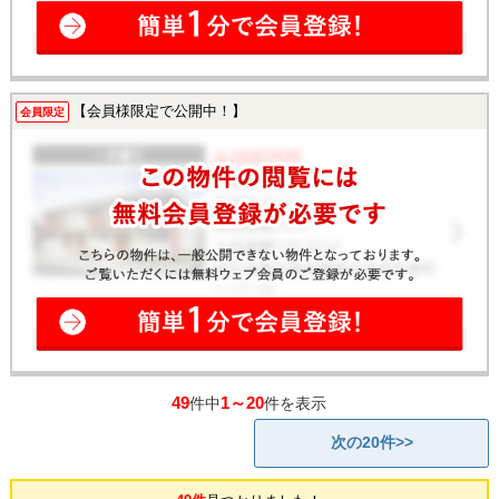
【会員様限定で公開中！】
会員限定
49
1～20
件中
件を表示
次の20件>>