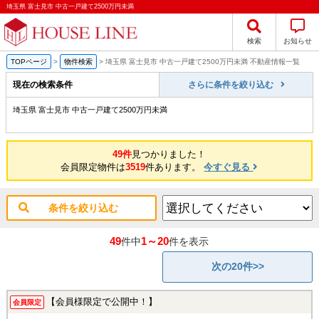
埼玉県 富士見市 中古一戸建て2500万円未満
検索
お知らせ
TOPページ
>
物件検索
>
埼玉県 富士見市 中古一戸建て2500万円未満 不動産情報一覧
現在の検索条件
さらに条件を絞り込む
埼玉県 富士見市 中古一戸建て2500万円未満
49件
見つかりました！
会員限定物件は
3519
件あります。
今すぐ見る
条件を絞り込む
49
1～20
件中
件を表示
次の20件>>
【会員様限定で公開中！】
会員限定