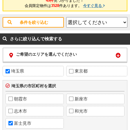
49件
見つかりました！
会員限定物件は
3528
件あります。
今すぐ見る
条件を絞り込む
さらに絞り込んで検索する
ご希望のエリアを選んでください
埼玉県
東京都
埼玉県の市区町村を選択
朝霞市
新座市
志木市
和光市
富士見市