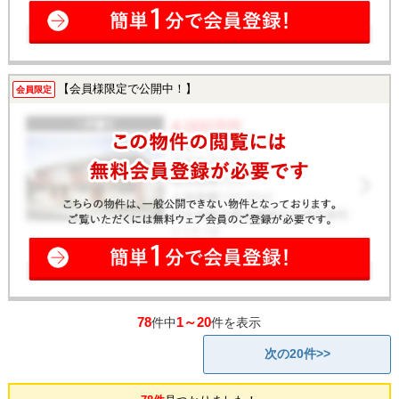
【会員様限定で公開中！】
会員限定
78
1～20
件中
件を表示
次の20件>>