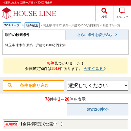
埼玉県 志木市 新築一戸建て4500万円未満
検索
お知らせ
TOPページ
>
物件検索
>
埼玉県 志木市 新築一戸建て4500万円未満 不動産情報一覧
現在の検索条件
さらに条件を絞り込む
埼玉県 志木市 新築一戸建て4500万円未満
78件
見つかりました！
会員限定物件は
3519
件あります。
今すぐ見る
条件を絞り込む
78
1～20
件中
件を表示
次の20件>>
【会員様限定で公開中！】
会員限定