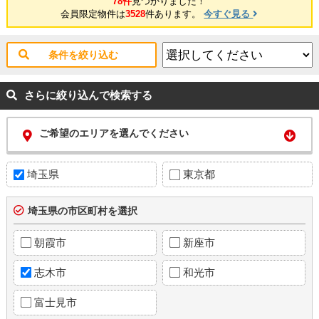
78件
見つかりました！
会員限定物件は
3528
件あります。
今すぐ見る
条件を絞り込む
さらに絞り込んで検索する
ご希望のエリアを選んでください
埼玉県
東京都
埼玉県の市区町村を選択
朝霞市
新座市
志木市
和光市
富士見市