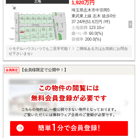
土地
1,920万円
埼玉県志木市中宗岡5
東武東上線 志木 徒歩0分
37.24坪(51.6万円 /坪)
土地面積
123.10㎡
建ぺい率
60.0(%)
容積率
200.0(%)
☆モデルハウスいつでもご見学可能！！ ご興味ある方はお気軽にお問合
せ下さいませ♪
【会員様限定で公開中！】
会員限定