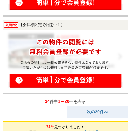
【会員様限定で公開中！】
会員限定
34
1～20
件中
件を表示
次の20件>>
34件
見つかりました！