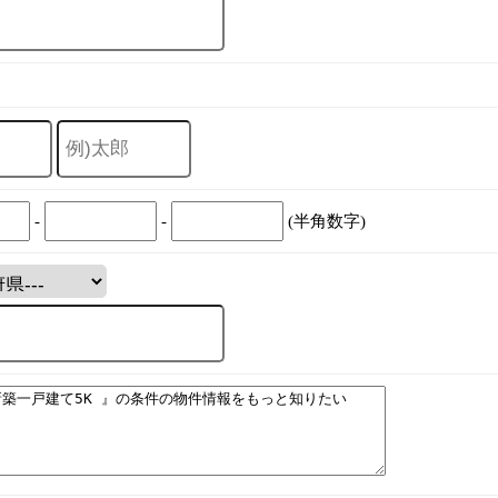
-
-
(半角数字)