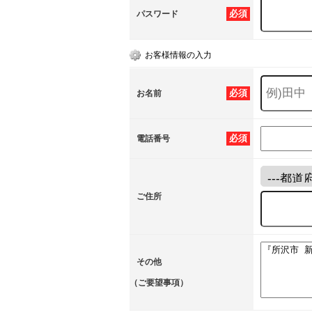
必須
パスワード
お客様情報の入力
必須
お名前
必須
電話番号
ご住所
その他
（ご要望事項）