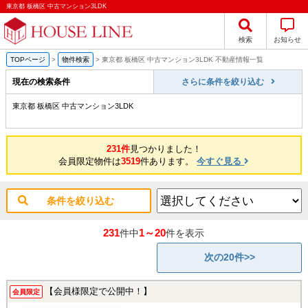
東京都 板橋区 中古マンション3LDK
検索
お知らせ
TOPページ
>
物件検索
>
東京都 板橋区 中古マンション3LDK 不動産情報一覧
現在の検索条件
さらに条件を絞り込む
東京都 板橋区 中古マンション3LDK
231件
見つかりました！
会員限定物件は
3519
件あります。
今すぐ見る
条件を絞り込む
231
1～20
件中
件を表示
次の20件>>
【会員様限定で公開中！】
会員限定