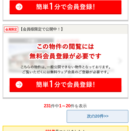
【会員様限定で公開中！】
会員限定
231
1～20
件中
件を表示
次の20件>>