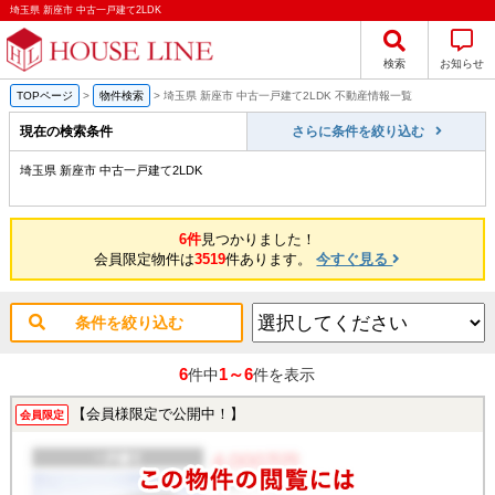
埼玉県 新座市 中古一戸建て2LDK
検索
お知らせ
TOPページ
>
物件検索
>
埼玉県 新座市 中古一戸建て2LDK 不動産情報一覧
現在の検索条件
さらに条件を絞り込む
埼玉県 新座市 中古一戸建て2LDK
6件
見つかりました！
会員限定物件は
3519
件あります。
今すぐ見る
条件を絞り込む
6
1～6
件中
件を表示
【会員様限定で公開中！】
会員限定