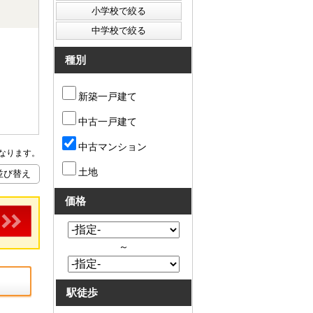
種別
新築一戸建て
中古一戸建て
中古マンション
なります。
土地
価格
～
駅徒歩