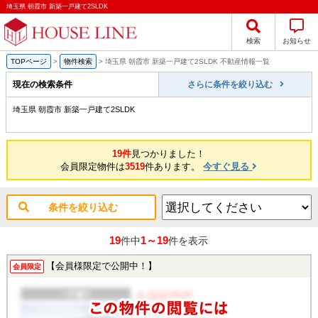
埼玉県 朝霞市 新築一戸建て2SLDK
検索
お知らせ
TOPページ
>
物件検索
>
埼玉県 朝霞市 新築一戸建て2SLDK 不動産情報一覧
現在の検索条件
さらに条件を絞り込む
埼玉県 朝霞市 新築一戸建て2SLDK
19件
見つかりました！
会員限定物件は
3519
件あります。
今すぐ見る
条件を絞り込む
19
1～19
件中
件を表示
【会員様限定で公開中！】
会員限定