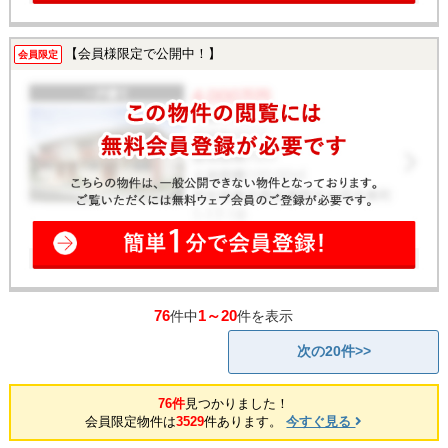
【会員様限定で公開中！】
会員限定
76
1～20
件中
件を表示
次の20件>>
76件
見つかりました！
会員限定物件は
3529
件あります。
今すぐ見る