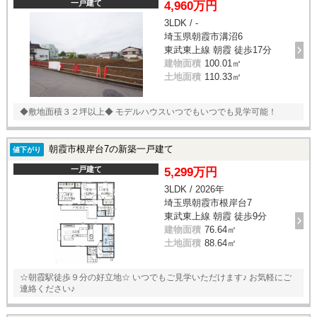
一戸建て
4,960万円
3LDK / -
埼玉県朝霞市溝沼6
東武東上線 朝霞 徒歩17分
建物面積
100.01㎡
土地面積
110.33㎡
◆敷地面積３２坪以上◆ モデルハウスいつでもいつでも見学可能！
朝霞市根岸台7の新築一戸建て
値下がり
一戸建て
5,299万円
3LDK / 2026年
埼玉県朝霞市根岸台7
東武東上線 朝霞 徒歩9分
建物面積
76.64㎡
土地面積
88.64㎡
☆朝霞駅徒歩９分の好立地☆ いつでもご見学いただけます♪ お気軽にご
連絡ください♪