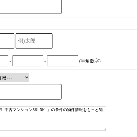
-
-
(半角数字)